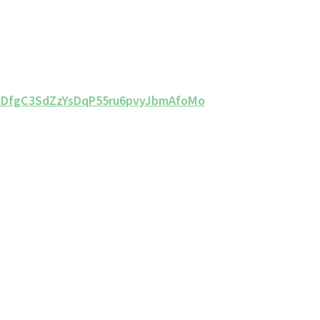
6lIDfgC3SdZzYsDqP55ru6pvyJbmAfoMo