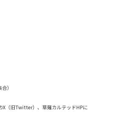
集合）
旧Twitter）、草薙カルテッドHPに