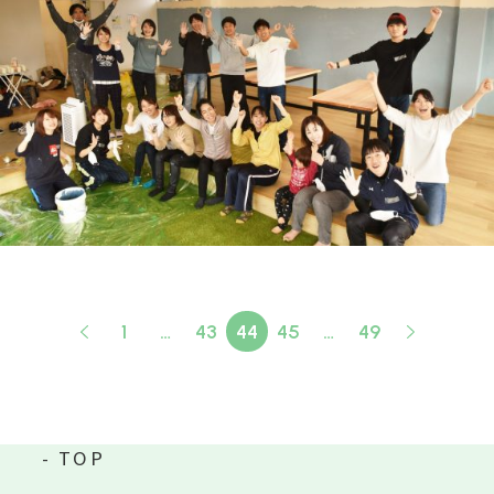
1
…
43
44
45
…
49
TOP